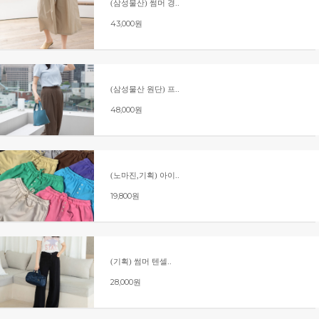
(삼성물산) 썸머 경..
43,000원
(삼성물산 원단) 프..
48,000원
(노마진,기획) 아이..
19,800원
(기획) 썸머 텐셀..
28,000원