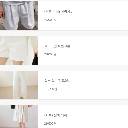
(단독,기획) 이중지..
23,000원
프리미엄 트윌코튼..
28,000원
일본 밀파(MILPA)..
49,000원
(기획) 썸머 에어..
29,800원