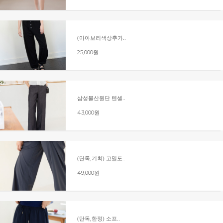
(아아보리색상추가..
25,000원
삼성물산원단 텐셀..
43,000원
(단독,기획) 고밀도..
49,000원
(단독,한정) 소프..