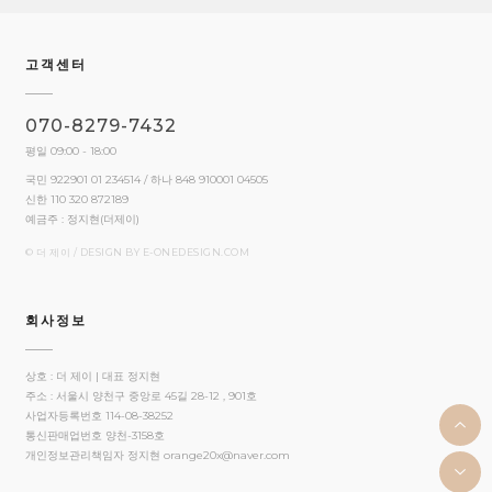
고객센터
070-8279-7432
평일 09:00 - 18:00
국민 922901 01 234514 / 하나 848 910001 04505
신한 110 320 872189
예금주 : 정지현(더제이)
© 더 제이 / DESIGN BY
E-ONEDESIGN.COM
회사정보
상호 : 더 제이 | 대표 정지현
주소 : 서울시 양천구 중앙로 45길 28-12 , 901호
사업자등록번호 114-08-38252
통신판매업번호 양천-3158호
개인정보관리책임자 정지현
orange20x@naver.com